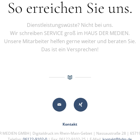
So erreichen Sie uns.
Dienstleistungswüste? Nicht bei uns.
Wir schreiben SERVICE groß im HAUS DER MEDIEN.
Unsere Mitarbeiter helfen gerne weiter und beraten Sie.
Das ist ein Versprechen!
Kontakt
 MEDIEN GMBH| Digitaldruck im Rhein-Main-Gebiet | Nassaustraße 28 | 6571
Telefon:
06122-9102-0
| Fax: 06122-9102-25 | E-Mail:
kontakt@hdm.de