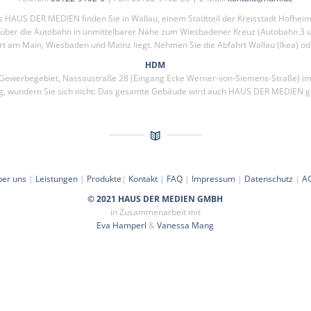
s HAUS DER MEDIEN finden Sie in Wallau, einem Stadtteil der Kreisstadt Hofhei
s über die Autobahn in unmittelbarer Nähe zum Wiesbadener Kreuz (Autobahn 3 u
rt am Main, Wiesbaden und Mainz liegt. Nehmen Sie die Abfahrt Wallau (Ikea) o
HDM
 Gewerbegebiet, Nassaustraße 28 (Eingang Ecke Werner-von-Siemens-Straße) im
g, wundern Sie sich nicht: Das gesamte Gebäude wird auch HAUS DER MEDIEN g
ber uns
|
Leistungen
|
Produkte
|
Kontakt
|
FAQ
|
Impressum
|
Datenschutz
|
A
© 2021 HAUS DER MEDIEN GMBH
in Zusammenarbeit mit
Eva Hamperl
&
Vanessa Mang