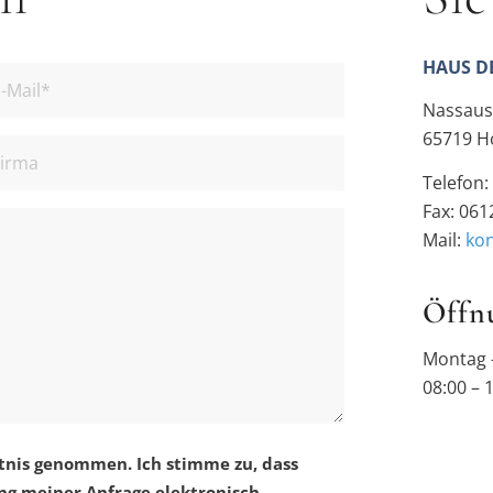
HAUS D
Nassaus
65719 H
Telefon
Fax: 061
Mail:
ko
Öffn
Montag –
08:00 – 
tnis genommen. Ich stimme zu, dass
g meiner Anfrage elektronisch