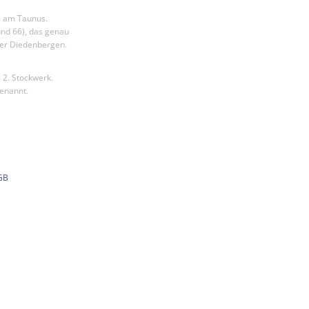
m am Taunus.
nd 66), das genau
der Diedenbergen.
 2. Stockwerk.
enannt.
GB